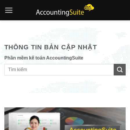
Bỏ
qua
nội
dung
THÔNG TIN BẢN CẬP NHẬT
Phần mềm kế toán AccountingSuite