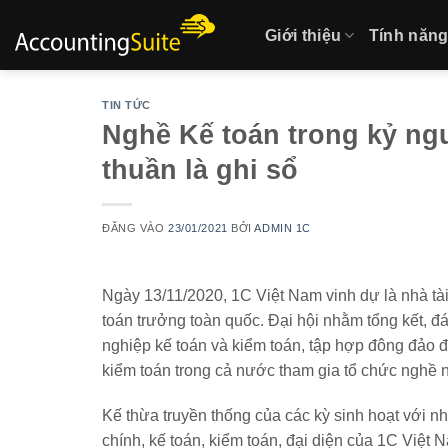
Bỏ
Giới thiệu
Tính năng 
qua
nội
dung
TIN TỨC
Nghề Kế toán trong kỷ ng
thuần là ghi sổ
ĐĂNG VÀO
23/01/2021
BỞI
ADMIN 1C
Ngày 13/11/2020, 1C Việt Nam vinh dự là nhà tài
toán trưởng toàn quốc. Đại hội nhằm tổng kết,
nghiệp kế toán và kiểm toán, tập hợp đông đảo 
kiểm toán trong cả nước tham gia tổ chức nghề 
Kế thừa truyền thống của các kỳ sinh hoạt với nhữ
chính, kế toán, kiểm toán, đại diện của 1C Việt