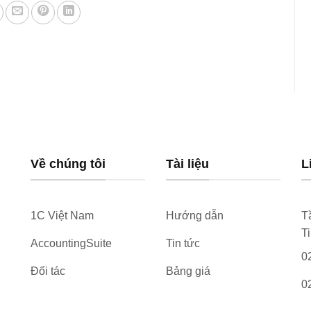
Về chúng tôi
Tài liệu
L
1C Việt Nam
Hướng dẫn
T
T
AccountingSuite
Tin tức
0
Đối tác
Bảng giá
0